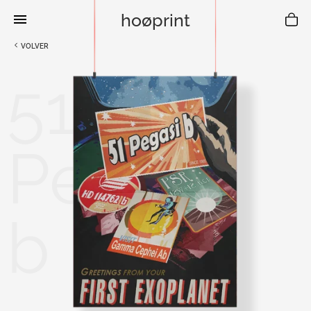
hoøprint
VOLVER
51
Peg
b